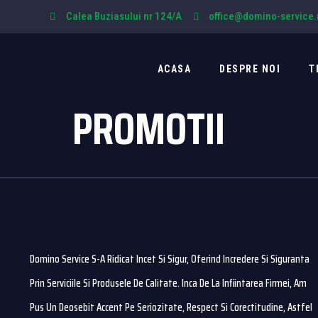
Calea Buziasului nr 124/A
office@domino-service.
ACASA
DESPRE NOI
T
PROMOTII
Domino Service S-A Ridicat Incet Si Sigur, Oferind Incredere Si Siguranta
Prin Serviciile Si Produsele De Calitate. Inca De La Infiintarea Firmei, Am
Pus Un Deosebit Accent Pe Seriozitate, Respect Si Corectitudine, Astfel